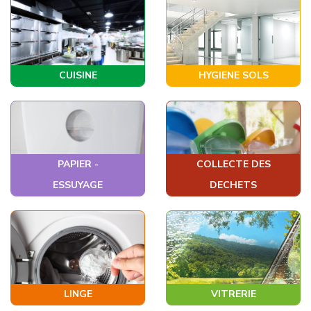
CUISINE
HYGIENE SOLS
PAPIER -
COLLECTE DES
ESSUYAGE
DECHETS
LINGE
VITRERIE