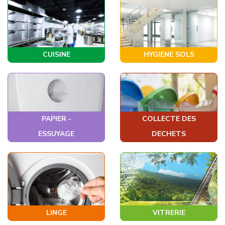
CUISINE
HYGIENE SOLS
PAPIER -
COLLECTE DES
ESSUYAGE
DECHETS
LINGE
VITRERIE