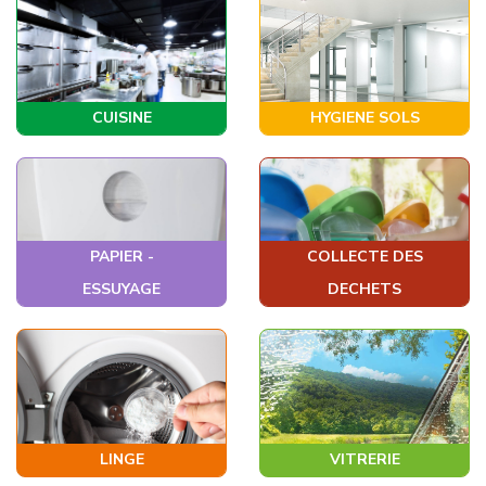
CUISINE
HYGIENE SOLS
PAPIER -
COLLECTE DES
ESSUYAGE
DECHETS
LINGE
VITRERIE