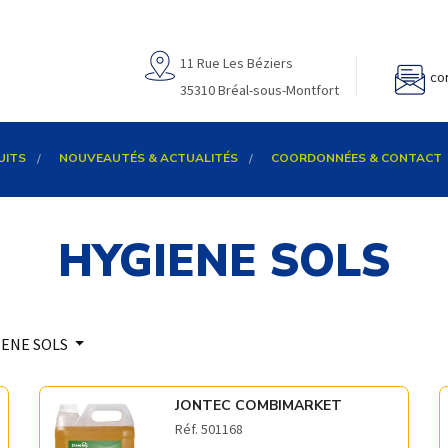
11 Rue Les Béziers
co
35310 Bréal-sous-Montfort
UITS
NOUVEAUTÉS & ACTUALITÉS
COORDONNÉES & CONTACT
HYGIENE SOLS
IENE SOLS
JONTEC COMBIMARKET
Réf. 501168