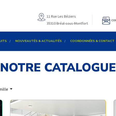
11 Rue Les Béziers
co
35310 Bréal-sous-Montfort
UITS
NOUVEAUTÉS & ACTUALITÉS
COORDONNÉES & CONTACT
NOTRE CATALOGUE
mille