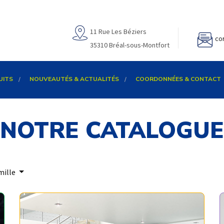
11 Rue Les Béziers
co
35310 Bréal-sous-Montfort
UITS
NOUVEAUTÉS & ACTUALITÉS
COORDONNÉES & CONTACT
NOTRE CATALOGUE
mille