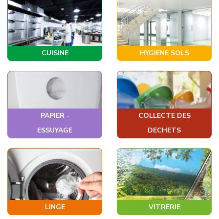
CUISINE
HYGIENE SOLS
PAPIER -
COLLECTE DES
ESSUYAGE
DECHETS
LINGE
VITRERIE