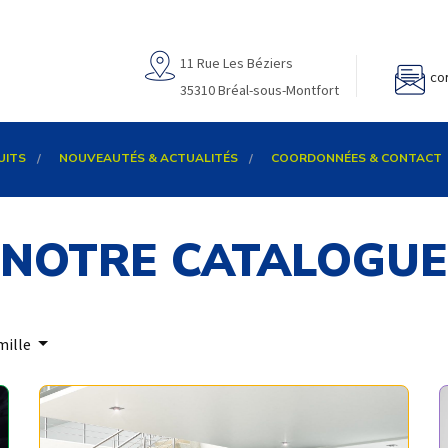
11 Rue Les Béziers
co
35310 Bréal-sous-Montfort
UITS
NOUVEAUTÉS & ACTUALITÉS
COORDONNÉES & CONTACT
NOTRE CATALOGUE
mille