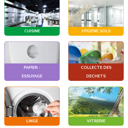
CUISINE
HYGIENE SOLS
PAPIER -
COLLECTE DES
ESSUYAGE
DECHETS
LINGE
VITRERIE