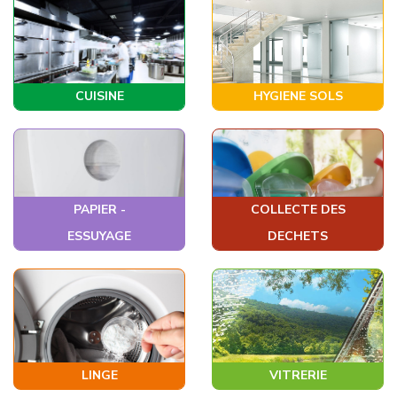
CUISINE
HYGIENE SOLS
PAPIER -
COLLECTE DES
ESSUYAGE
DECHETS
LINGE
VITRERIE