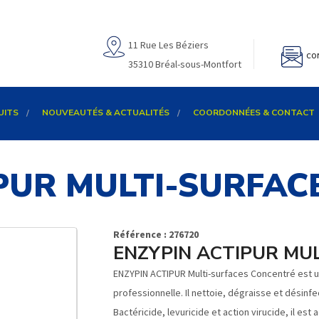
11 Rue Les Béziers
co
35310 Bréal-sous-Montfort
UITS
NOUVEAUTÉS & ACTUALITÉS
COORDONNÉES & CONTACT
PUR MULTI-SURFA
Référence : 276720
ENZYPIN ACTIPUR MU
ENZYPIN ACTIPUR Multi-surfaces Concentré est u
professionnelle. Il nettoie, dégraisse et désinf
Bactéricide, levuricide et action virucide, il est