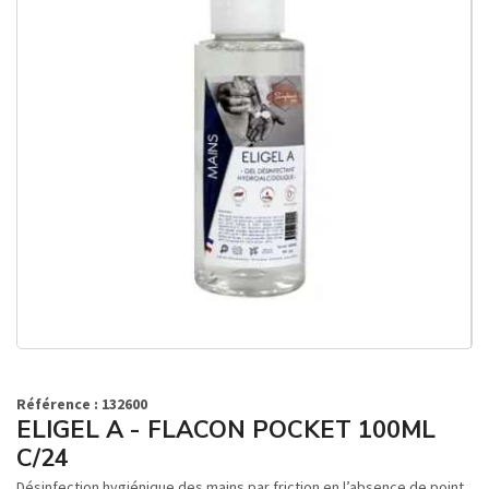
Référence : 132600
ELIGEL A - FLACON POCKET 100ML
C/24
Désinfection hygiénique des mains par friction en l’absence de point