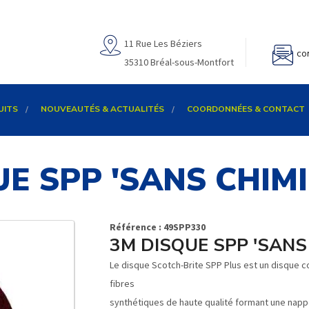
11 Rue Les Béziers
co
35310 Bréal-sous-Montfort
UITS
NOUVEAUTÉS & ACTUALITÉS
COORDONNÉES & CONTACT
E SPP 'SANS CHIM
Référence : 49SPP330
3M DISQUE SPP 'SANS
Le disque Scotch-Brite SPP Plus est un disque c
fibres
synthétiques de haute qualité formant une nappe