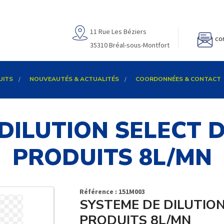
11 Rue Les Béziers
co
35310 Bréal-sous-Montfort
UITS
NOUVEAUTÉS & ACTUALITÉS
COORDONNÉES & CONTACT
DILUTION SELECT D
PRODUITS 8L/MN
Référence : 151M003
SYSTEME DE DILUTION
PRODUITS 8L/MN